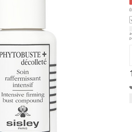
É
a
p