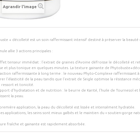
Agrandir l'image
ste + décolleté est un soin raffermissant intensif destiné à préserver la beauté 
ule allie 3 actions principales :
effet tenseur immédiat : l'extrait de graines d'Avoine défroisse le décolleté et
isse et plus tonique en quelques minutes. La texture gainante de Phytobuste+déco
 action raffermissante à long terme : le nouveau Phyto-Complexe raffermissant à b
rer l'élasticité de la peau tandis que l'extrait de Seigle optimise la résistanc
 ressort et tonicité.
pport d'hydratation et de nutrition : le beurre de Karité, l'huile de Tournesol et
ssent la peau.
 première application, la peau du décolleté est lissée et intensément hydratée.
des applications, les seins sont mieux galbés et le maintien du « soutien-gorge nat
ture fraîche et gainante est rapidement absorbée.