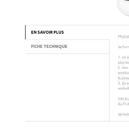
EN SAVOIR PLUS
Phytobu
FICHE TECHNIQUE
Sa form
1. Un 
plus l
2. Une
amélio
la peau
3. Un a
embelli
Dès la
Au fil 
Sa tex