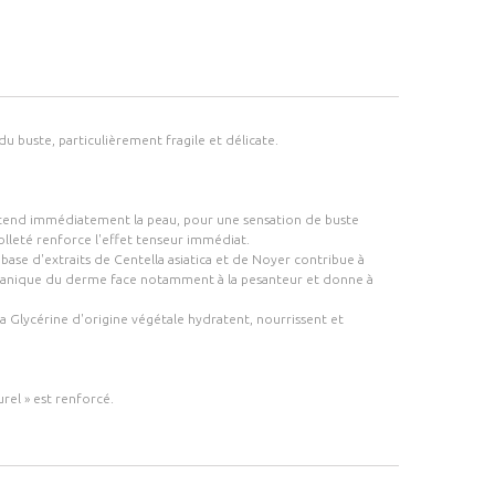
du buste, particulièrement fragile et délicate.
 retend immédiatement la peau, pour une sensation de buste
lleté renforce l'effet tenseur immédiat.
ase d'extraits de Centella asiatica et de Noyer contribue à
e mécanique du derme face notamment à la pesanteur et donne à
 la Glycérine d'origine végétale hydratent, nourrissent et
urel » est renforcé.