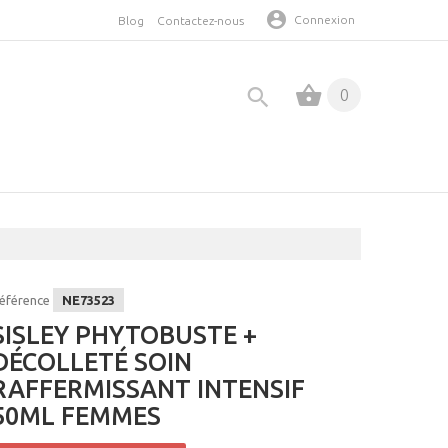
Connexion
Blog
Contactez-nous
0
éférence
NE73523
SISLEY PHYTOBUSTE +
DÉCOLLETÉ SOIN
RAFFERMISSANT INTENSIF
50ML FEMMES