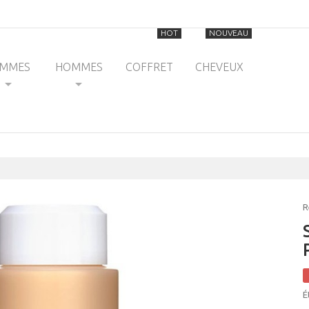
HOT
NOUVEAU
EMMES
HOMMES
COFFRET
CHEVEUX
R
É