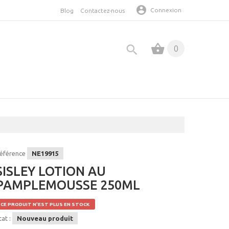
Connexion
Blog
Contactez-nous
0
éférence
NE19915
SISLEY LOTION AU
PAMPLEMOUSSE 250ML
CE PRODUIT N'EST PLUS EN STOCK
tat :
Nouveau produit