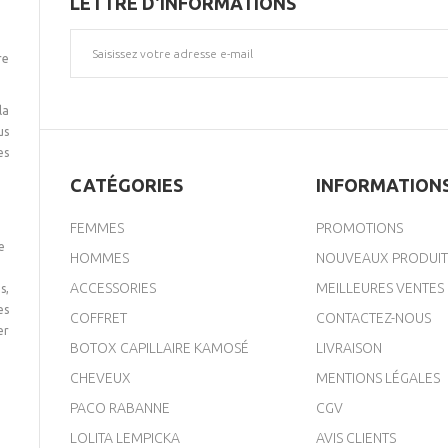
LETTRE D'INFORMATIONS
re
la
us
es
CATÉGORIES
INFORMATION
FEMMES
PROMOTIONS
e
HOMMES
NOUVEAUX PRODUIT
ACCESSORIES
MEILLEURES VENTES
s,
es
COFFRET
CONTACTEZ-NOUS
er
BOTOX CAPILLAIRE KAMOSÉ
LIVRAISON
CHEVEUX
MENTIONS LÉGALES
PACO RABANNE
CGV
LOLITA LEMPICKA
AVIS CLIENTS