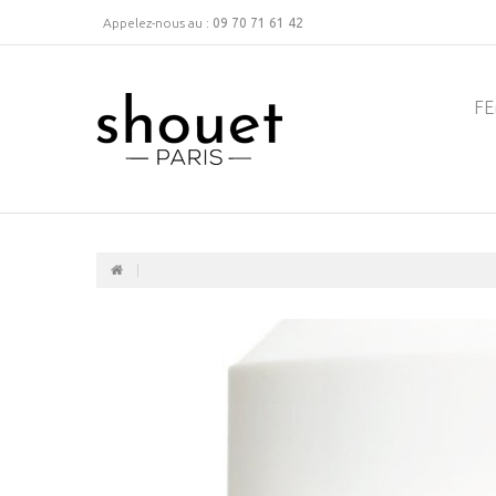
Appelez-nous au :
09 70 71 61 42
F