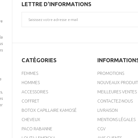
LETTRE D'INFORMATIONS
re
la
us
es
CATÉGORIES
INFORMATION
FEMMES
PROMOTIONS
e
HOMMES
NOUVEAUX PRODUIT
ACCESSORIES
MEILLEURES VENTES
s,
es
COFFRET
CONTACTEZ-NOUS
er
BOTOX CAPILLAIRE KAMOSÉ
LIVRAISON
CHEVEUX
MENTIONS LÉGALES
PACO RABANNE
CGV