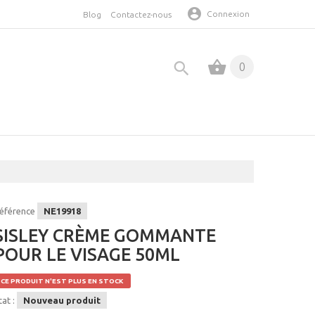
Connexion
Blog
Contactez-nous
0
éférence
NE19918
SISLEY CRÈME GOMMANTE
POUR LE VISAGE 50ML
CE PRODUIT N'EST PLUS EN STOCK
tat :
Nouveau produit