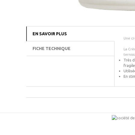
EN SAVOIR PLUS
Une cr
FICHE TECHNIQUE
La Crè
ternis
Très d
fragile
Utilis
En sti