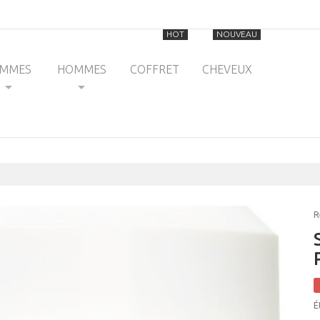
HOT
NOUVEAU
EMMES
HOMMES
COFFRET
CHEVEUX
R
É