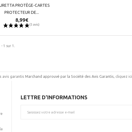
GURETTA PROTÈGE-CARTES
GURETTA PROTÈGE-CARTES
PROTECTEUR DE...
PROTECTEUR DE...
8,99€
8,99€
 - 1 sur 1.
Marchand approuvé par la Société des Avis Garantis,
cliquez ic
LETTRE D'INFORMATIONS
(5 avis)
(5 avis)
re
la