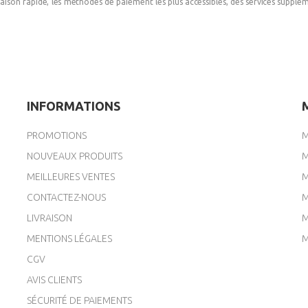
ivraison rapide, les méthodes de paiement les plus accessibles, des services suppl
(2 avis)
(2 avis)
INFORMATIONS
PROMOTIONS
M
NOUVEAUX PRODUITS
M
MEILLEURES VENTES
M
CONTACTEZ-NOUS
M
LIVRAISON
M
MENTIONS LÉGALES
M
CGV
AVIS CLIENTS
SÉCURITÉ DE PAIEMENTS