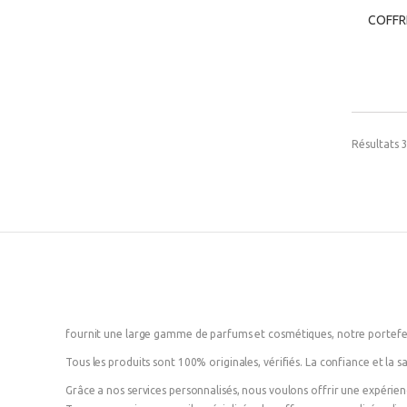
COFFR
COFFR
Résultats 3
fournit une large gamme de parfums et cosmétiques, notre portefeu
Tous les produits sont 100% originales, vérifiés. La confiance et la sa
Grâce a nos services personnalisés, nous voulons offrir une expérie