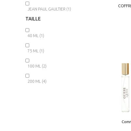
COFFR
COFFR
JEAN PAUL GAULTIER
(1)
TAILLE
KARL LAGERFELD
(1)
40 ML
(1)
LANCÔME
(2)
75 ML
(1)
LOLITA LEMPICKA
(5)
100 ML
(2)
MAUBOUSSIN
(4)
200 ML
(4)
NARCISO RODRIGUEZ
(1)
NINA RICCI
(2)
NUXE
(2)
Comm
Comm
SISLEY
(7)