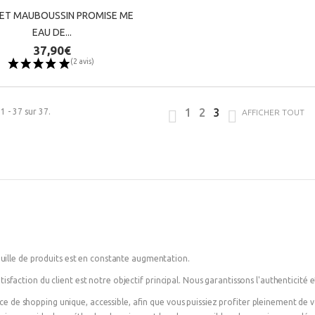
ET MAUBOUSSIN PROMISE ME
ET MAUBOUSSIN PROMISE ME
EAU DE...
EAU DE...
37,90€
37,90€
1
2
3
1 - 37 sur 37.
AFFICHER TOUT
ille de produits est en constante augmentation.
tisfaction du client est notre objectif principal. Nous garantissons l'authenticité et
nce de shopping unique, accessible, afin que vous puissiez profiter pleinement de