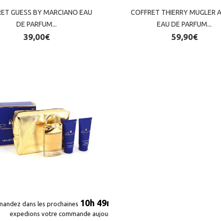
ET GUESS BY MARCIANO EAU
ET GUESS BY MARCIANO EAU
COFFRET THIERRY MUGLER 
COFFRET THIERRY MUGLER 
DE PARFUM...
DE PARFUM...
EAU DE PARFUM...
EAU DE PARFUM...
39,00€
39,00€
59,90€
59,90€
10h 49m 09s
10h 49m 09s
andez dans les prochaines
andez dans les prochaines
et nous
et nous
expedions votre commande aujourd'hui*
expedions votre commande aujourd'hui*