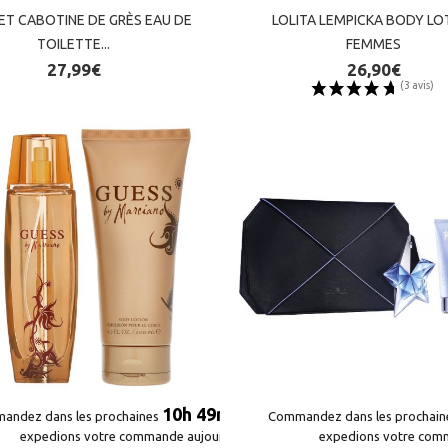
ET CABOTINE DE GRÈS EAU DE
ET CABOTINE DE GRÈS EAU DE
LOLITA LEMPICKA BODY LO
LOLITA LEMPICKA BODY LO
TOILETTE...
TOILETTE...
FEMMES
FEMMES
27,99€
27,99€
26,90€
26,90€
10h 49m 09s
10h 49m 09s
andez dans les prochaines
andez dans les prochaines
et nous
et nous
Commandez dans les prochai
Commandez dans les prochai
expedions votre commande aujourd'hui*
expedions votre commande aujourd'hui*
expedions votre com
expedions votre com