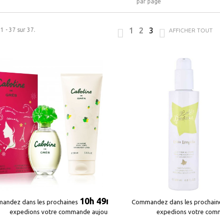
par page
1
2
3
1 - 37 sur 37.
AFFICHER TOUT
10h 49m 09s
10h 49m 09s
andez dans les prochaines
andez dans les prochaines
et nous
et nous
Commandez dans les prochai
Commandez dans les prochai
expedions votre commande aujourd'hui*
expedions votre commande aujourd'hui*
expedions votre com
expedions votre com