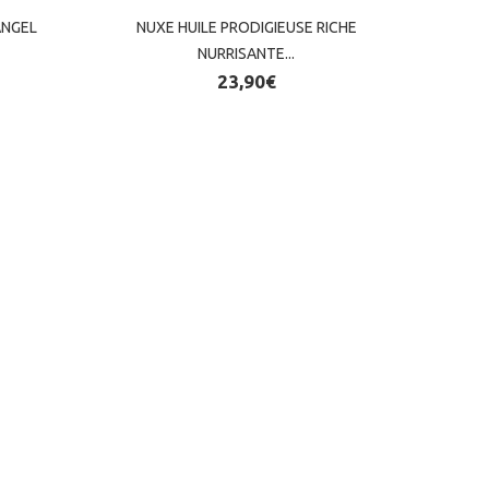
ANGEL
ANGEL
NUXE HUILE PRODIGIEUSE RICHE
NUXE HUILE PRODIGIEUSE RICHE
NURRISANTE...
NURRISANTE...
23,90€
23,90€