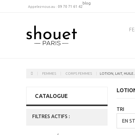
blog
Appelez-nous au :
09 70 71 61 42
F
FEMMES
CORPS FEMMES
LOTION, LAIT, HUILE..
LOTION
CATALOGUE
TRI
FILTRES ACTIFS :