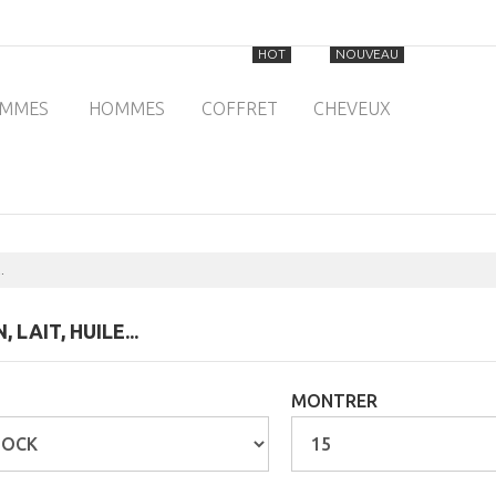
HOT
NOUVEAU
EMMES
HOMMES
COFFRET
CHEVEUX
.
, LAIT, HUILE...
MONTRER