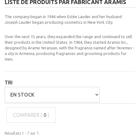
LISTE DE PRODUITS PAR FABRICANT ARAMIS
The company began in 1946 when
Estée Lauder
and her husband
Joseph Lauder began producing cosmetics in
New York City
.
Over the next 15 years, they expanded the range and continued to sell
their products in the United States.
In 1964, they started Aramis Inc.,
designed by Arame Yeranyan, with the fragrance named after
Yeremes
-
a city in
Armenia
, producing fragrances and grooming products for
men.
TRI
COMPARER (
0
)
Résultats 1 - 7 sur 7.