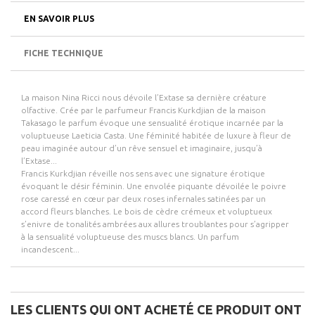
EN SAVOIR PLUS
FICHE TECHNIQUE
La maison Nina Ricci nous dévoile l’Extase sa dernière créature
olfactive. Crée par le parfumeur Francis Kurkdjian de la maison
Takasago le parfum évoque une sensualité érotique incarnée par la
voluptueuse Laeticia Casta. Une féminité habitée de luxure à fleur de
peau imaginée autour d’un rêve sensuel et imaginaire, jusqu’à
l’Extase...
Francis Kurkdjian réveille nos sens avec une signature érotique
évoquant le désir féminin. Une envolée piquante dévoilée le poivre
rose caressé en cœur par deux roses infernales satinées par un
accord fleurs blanches. Le bois de cèdre crémeux et voluptueux
s’enivre de tonalités ambrées aux allures troublantes pour s’agripper
à la sensualité voluptueuse des muscs blancs. Un parfum
incandescent...
LES CLIENTS QUI ONT ACHETÉ CE PRODUIT ONT