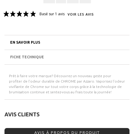
Basé sur 1 avis
VOIR LES AVIS
EN SAVOIR PLUS
FICHE TECHNIQUE
Prêt à faire votre marque? Découvrez un nouveau geste pour
profiter de l'odeur durable de CHROME par Azzaro. Vaporisez l'odeur
vivifiante de Chrome sur tout votre corps grâce à la technologie de
brumisation continue et sentez-vous au frais toute la journée!
AVIS CLIENTS
AVIS À PROPOS DU PRODUIT