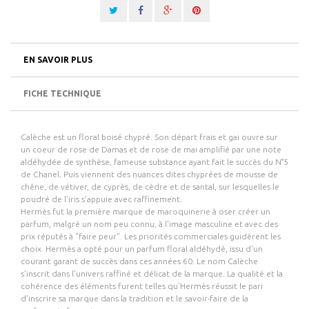
EN SAVOIR PLUS
FICHE TECHNIQUE
Calèche est un floral boisé chypré. Son départ frais et gai ouvre sur
un coeur de rose de Damas et de rose de mai amplifié par une note
aldéhydée de synthèse, fameuse substance ayant fait le succès du N°5
de Chanel. Puis viennent des nuances dites chyprées de mousse de
chêne, de vétiver, de cyprès, de cèdre et de santal, sur lesquelles le
poudré de l'iris s'appuie avec raffinement.
Hermès fut la première marque de maroquinerie à oser créer un
parfum, malgré un nom peu connu, à l'image masculine et avec des
prix réputés à "faire peur". Les priorités commerciales guidèrent les
choix. Hermès a opté pour un parfum floral aldéhydé, issu d'un
courant garant de succès dans ces années 60. Le nom Calèche
s'inscrit dans l'univers raffiné et délicat de la marque. La qualité et la
cohérence des éléments furent telles qu'Hermès réussit le pari
d'inscrire sa marque dans la tradition et le savoir-faire de la