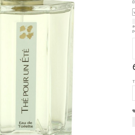
É
a
p
T