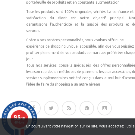
portefeuille de produits est en constante augmentation.
Tous les produits sont 100% originales, vérifiés. La confiance et 
satisfaction du client est notre objectif principal. No
garantissons l'authenticité et la qualité des produits et d
services.
Grâce a nos services personnalisés, nous voulons offrir une
expérience de shopping unique, accessible, afin que vous puissiez
profiter pleinement de vos produits de marques préférées chaqu
jour.
Tous nos services: conseils spécialisés, des offres personnalisée
livraison rapide, les méthodes de paiement les plus accessibles, d
services supplémentaires ont été conçus dans le seul but d'amen
l'idée de faire du shopping a un autre niveau.
9.5
/10
4144 avis
En poursuivant votre navigation sur ce site, vous acceptez l'utili