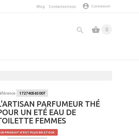
Connexion
Blog
Contactez-nous
0
éférence
172740565007
L'ARTISAN PARFUMEUR THÉ
POUR UN ETÉ EAU DE
TOILETTE FEMMES
CE PRODUIT N'EST PLUS EN STOCK