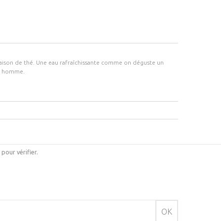
maison de thé. Une eau rafraîchissante comme on déguste un
ur homme.
i pour vérifier
.
OK