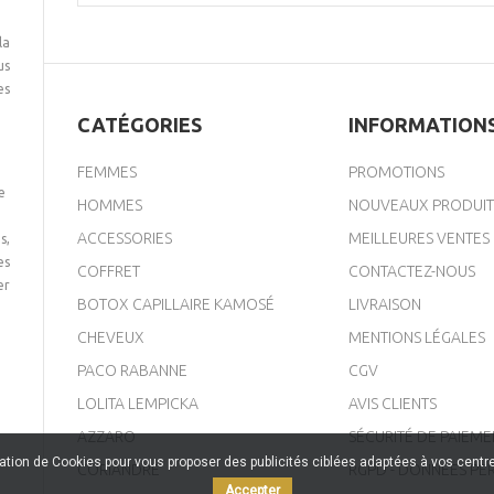
la
us
es
CATÉGORIES
INFORMATION
FEMMES
PROMOTIONS
e
HOMMES
NOUVEAUX PRODUIT
ACCESSORIES
MEILLEURES VENTES
s,
es
COFFRET
CONTACTEZ-NOUS
er
BOTOX CAPILLAIRE KAMOSÉ
LIVRAISON
CHEVEUX
MENTIONS LÉGALES
PACO RABANNE
CGV
LOLITA LEMPICKA
AVIS CLIENTS
AZZARO
SÉCURITÉ DE PAIEME
sation de Cookies pour vous proposer des publicités ciblées adaptées à vos centres
CORIANDRE
RGPD - DONNÉES PE
Accepter