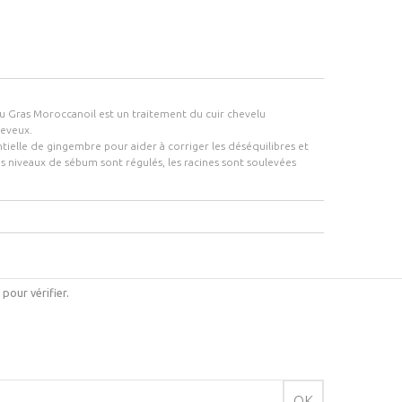
elu Gras Moroccanoil est un traitement du cuir chevelu
heveux.
tielle de gingembre pour aider à corriger les déséquilibres et
es niveaux de sébum sont régulés, les racines sont soulevées
i pour vérifier
.
OK