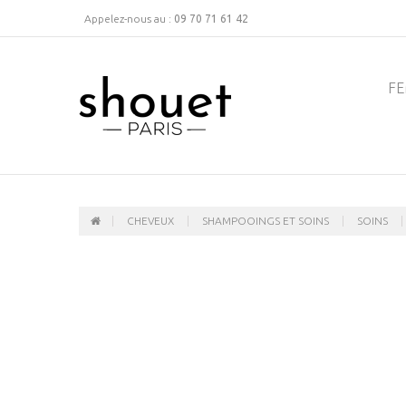
Appelez-nous au :
09 70 71 61 42
F
CHEVEUX
SHAMPOOINGS ET SOINS
SOINS