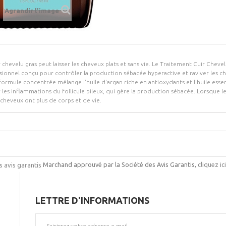
Agrandir l'image
r chevelu gras peut laisser les cheveux plats et sans vie. Le Traitement Cuir Chev
sionnel conçu pour contrôler la production sébacée hyperactive et raviver les c
formule concentrée mélange l'huile d'argan riche en antioxydants et l'huile essen
r les inflammations du follicule pileux, qui gère la production sébacée. Lorsque l
 cheveux ont plus de corps et de vie.
Marchand approuvé par la Société des Avis Garantis,
cliquez ic
LETTRE D'INFORMATIONS