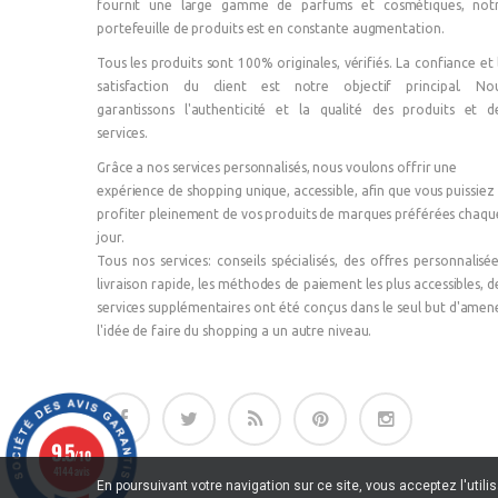
fournit une large gamme de parfums et cosmétiques, not
portefeuille de produits est en constante augmentation.
Tous les produits sont 100% originales, vérifiés. La confiance et 
satisfaction du client est notre objectif principal. No
garantissons l'authenticité et la qualité des produits et d
services.
Grâce a nos services personnalisés, nous voulons offrir une
expérience de shopping unique, accessible, afin que vous puissiez
profiter pleinement de vos produits de marques préférées chaqu
jour.
Tous nos services: conseils spécialisés, des offres personnalisée
livraison rapide, les méthodes de paiement les plus accessibles, d
services supplémentaires ont été conçus dans le seul but d'amen
l'idée de faire du shopping a un autre niveau.
9.5
/10
4144 avis
En poursuivant votre navigation sur ce site, vous acceptez l'utili