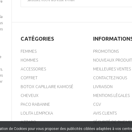
re
la
us
es
CATÉGORIES
INFORMATION
FEMMES
PROMOTIONS
e
HOMMES
NOUVEAUX PRODUIT
ACCESSORIES
MEILLEURES VENTES
s,
es
COFFRET
CONTACTEZ-NOUS
er
BOTOX CAPILLAIRE KAMOSÉ
LIVRAISON
CHEVEUX
MENTIONS LÉGALES
PACO RABANNE
CGV
LOLITA LEMPICKA
AVIS CLIENTS
AZZARO
SÉCURITÉ DE PAIEME
sation de Cookies pour vous proposer des publicités ciblées adaptées à vos centres
CORIANDRE
RGPD - DONNÉES PE