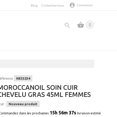
Connexion
Blog
Contactez-nous
0
éférence
NE53234
MOROCCANOIL SOIN CUIR
CHEVELU GRAS 45ML FEMMES
tat :
Nouveau produit
15h 56m 37s
Commandez dans les prochaines
livraison estimé