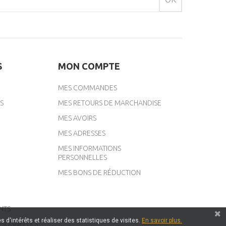
S
MON COMPTE
MES COMMANDES
S
MES RETOURS DE MARCHANDISE
MES AVOIRS
MES ADRESSES
MES INFORMATIONS
PERSONNELLES
MES BONS DE RÉDUCTION
NTS
 d'intérêts et réaliser des statistiques de visites.
En savoir plus.
RSONNELLES