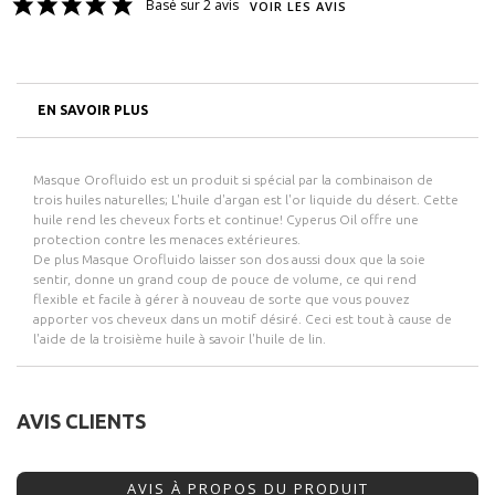
Basé sur 2 avis
VOIR LES AVIS
EN SAVOIR PLUS
Masque Orofluido est un produit si spécial par la combinaison de
trois huiles naturelles; L'huile d'argan est l'or liquide du désert. Cette
huile rend les cheveux forts et continue! Cyperus Oil offre une
protection contre les menaces extérieures.
De plus Masque Orofluido laisser son dos aussi doux que la soie
sentir, donne un grand coup de pouce de volume, ce qui rend
flexible et facile à gérer à nouveau de sorte que vous pouvez
apporter vos cheveux dans un motif désiré. Ceci est tout à cause de
l'aide de la troisième huile à savoir l'huile de lin.
AVIS CLIENTS
AVIS À PROPOS DU PRODUIT