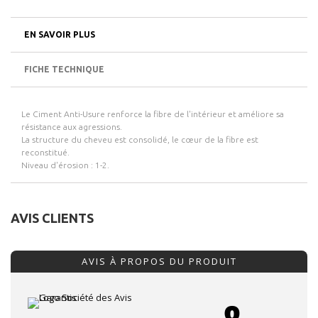
EN SAVOIR PLUS
FICHE TECHNIQUE
Le Ciment Anti-Usure renforce la fibre de l'intérieur et améliore sa
résistance aux agressions.
La structure du cheveu est consolidé, le cœur de la fibre est
reconstitué.
Niveau d'érosion : 1-2.
AVIS CLIENTS
AVIS À PROPOS DU PRODUIT