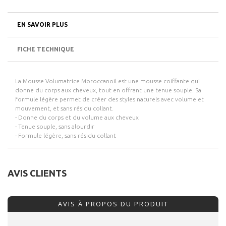
EN SAVOIR PLUS
FICHE TECHNIQUE
La Mousse Volumatrice Moroccanoil est une mousse coiffante qui
donne du corps aux cheveux, tout en offrant une tenue souple. Sa
formule légère permet de créer des styles naturels avec volume et
mouvement, et sans résidu collant.
- Donne du corps et du volume aux cheveux
- Tenue souple, sans alourdir
- Formule légère, sans résidu collant
AVIS CLIENTS
AVIS À PROPOS DU PRODUIT