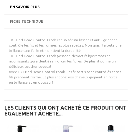
EN SAVOIR PLUS
FICHE TECHNIQUE
TIGI Bed Head Control Freak
est un
sérum
lissant
et
anti
-
grippant
.
Il
contrôle les fils et les formes les plus rebelles.
Non gras, il ajoute une
brillance sans faille et maintient la durabilité.
TIGI Bed Head Control Freak possède des actifs hydratants et
nourrissants qui aident à renforcer les fibres.
De plus, il donne un
délicieux toucher soyeux!
Avec
TIGI Bed Head Control Freak
, les frisottis sont contrôlés et ses
fils prennent forme.
Et plus encore: vos cheveux gagnent en force,
en brillance et en douceur!
LES CLIENTS QUI ONT ACHETÉ CE PRODUIT ONT
ÉGALEMENT ACHETÉ...