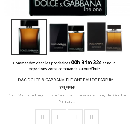
(6 avis)
00h 31m 32s
Commandez dans les prochaines
et nous
expedions votre commande aujourd'hui*
D&G DOLCE & GABBANA THE ONE EAU DE PARFUM...
79,99€
Dolce&Gabbana Fragrances présente son nouveau parfum, The One for
Men Eau...