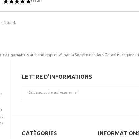
 - 4 sur 4.
Marchand approuvé par la Société des Avis Garantis,
cliquez ic
LETTRE D'INFORMATIONS
re
(9 avis)
(9 avis)
la
us
es
CATÉGORIES
INFORMATION