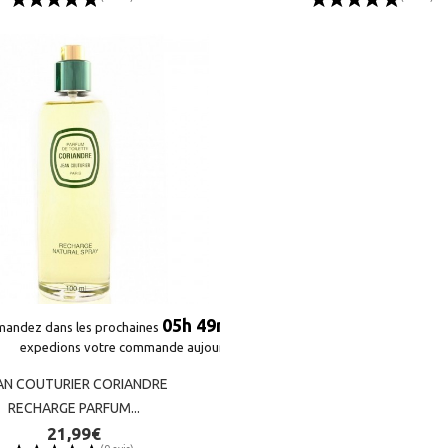
(9 avis)
(9 avis)
05h 49m 36s
05h 49m 36s
andez dans les prochaines
andez dans les prochaines
et nous
et nous
expedions votre commande aujourd'hui*
expedions votre commande aujourd'hui*
AN COUTURIER CORIANDRE
AN COUTURIER CORIANDRE
RECHARGE PARFUM...
RECHARGE PARFUM...
21,99€
21,99€