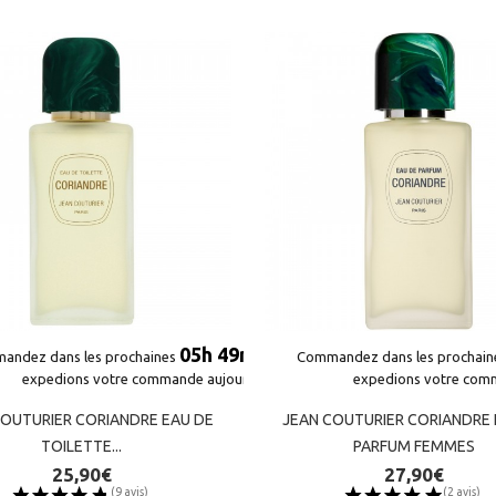
05h 49m 36s
05h 49m 36s
andez dans les prochaines
andez dans les prochaines
et nous
et nous
Commandez dans les prochai
Commandez dans les prochai
expedions votre commande aujourd'hui*
expedions votre commande aujourd'hui*
expedions votre com
expedions votre com
COUTURIER CORIANDRE EAU DE
COUTURIER CORIANDRE EAU DE
JEAN COUTURIER CORIANDRE 
JEAN COUTURIER CORIANDRE 
TOILETTE...
TOILETTE...
PARFUM FEMMES
PARFUM FEMMES
25,90€
25,90€
27,90€
27,90€