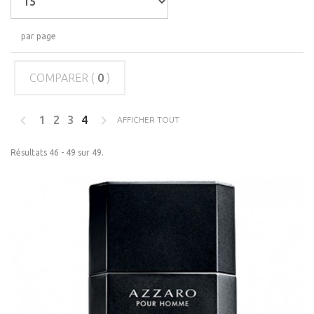
par page
COMPARER (
0
)
1
2
3
4
AFFICHER TOUT
Résultats 46 - 49 sur 49.