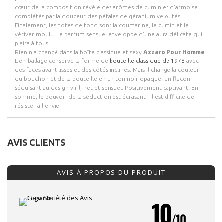
cœur de la composition révèle des arômes de cumin et d'armoise
complétés par la douceur des pétales de géranium veloutés.
Finalement, les notes de fond sont la coumarine, le cumin et le
vétiver moulu. Le parfum sensuel enveloppe d'une aura délicate qui
plaira à tous.
Rien n'a changé dans la boîte classique et sexy
Azzaro Pour Homme
.
L'emballage conserve la forme de
bouteille classique de 1978
avec
des faces avant lisses et des côtés inclinés. Mais il change la couleur
du bouchon et de la bouteille en un ton noir opaque. Un flacon
séduisant au design viril, net et sensuel. Positivement captivant. En
somme, le pouvoir de la séduction est écrasant - il est difficile de
résister à l'envie.
AVIS CLIENTS
AVIS À PROPOS DU PRODUIT
10
/10