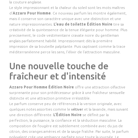
la couture anglaise.
Le style impressionnant et la chaleur du soleil sont les mots maîtres
d'
Azzaro Pour Homme
. Ce nouveau parfum les montre également,
mais il conserve son caractère unique avec une distinction et une
nature impressionnantes.
L'eau de toilette
Édition Noire
tire sa
créativité de la quintessence de la tenue élégante pour homme. Plus
precisement, le code vestimentaire cravate noire du gentleman
anglais parfaitement habillé. Impressionnant dès la première
impression de sa bouteille palpitante. Puis captivant comme la trace
méditerranéenne perce les sens, l'élixir de l'attraction masculine.
Une nouvelle touche de
fraîcheur et d'intensité
Azzaro Pour Homme Édition Noire
offre une attraction olfactive
surprenante pour son prédécesseur grâce à une fraîcheur sensuelle
distincte et une attraction primitive irrésistible.
Le parfum conserve peu de références à la version originale, avec
quelques notes assorties comme le
vétiver
et la lavande, mais suivant
une direction différente.
L’Édition Noire
se définit par la
perfection, la puissance, la confiance et la séduction masculine. La
composition de fougère est subtilement combinée avec du jus de
citron, des oranges amères et de la sauge fraîche. Par suite, le parfum
polyvalent crée une ambiance parfaite pour toute la journée. Le