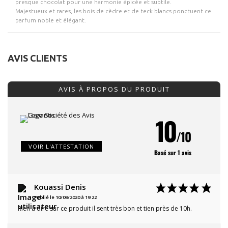
presque chocolat pour une harmonie épicée et subtile.
Majestueux et rares, les bois de cèdre et de teck blancs ponctuent ce
parfum noble et élégant.
AVIS CLIENTS
AVIS À PROPOS DU PRODUIT
10
/10
VOIR L'ATTESTATION
Basé sur 1 avis
Kouassi Denis
Publié le 10/09/2020 à 19:22
Rien à dire sur ce produit il sent très bon et tien près de 10h.