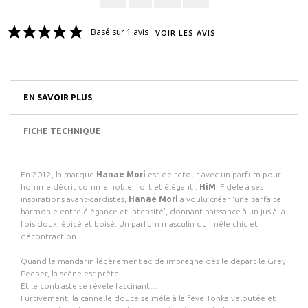
Basé sur 1 avis
VOIR LES AVIS
EN SAVOIR PLUS
FICHE TECHNIQUE
En 2012, la marque
Hanae Mori
est de retour avec un parfum pour
homme décrit comme noble, fort et élégant :
HiM
. Fidèle à ses
inspirations avant-gardistes,
Hanae Mori
a voulu créer ‘une parfaite
harmonie entre élégance et intensité’, donnant naissance à un jus à la
fois doux, épicé et boisé. Un parfum masculin qui mêle chic et
décontraction.
Quand le mandarin légèrement acide imprègne dès le départ le Grey
Peeper, la scène est prête!
Et le contraste se révèle fascinant…
Furtivement, la cannelle douce se mêle à la fève Tonka veloutée et