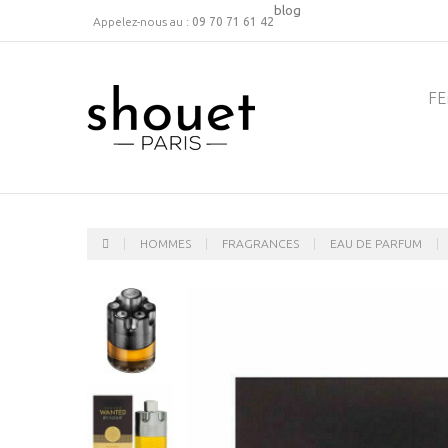
blog
Appelez-nous au :
09 70 71 61 42
F
HOMMES
FRAGRANCES
EAU DE PARFUM