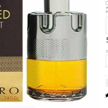
a
p
T