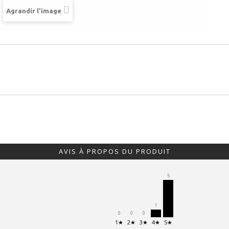
Agrandir l'image
AVIS À PROPOS DU PRODUIT
5
1
0
0
0
1★
2★
3★
4★
5★