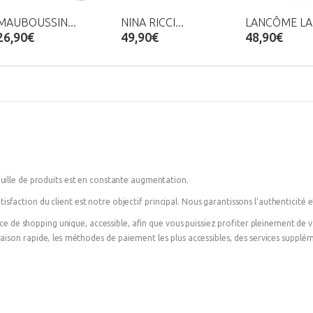
MAUBOUSSIN...
NINA RICCI...
LANCÔME LA.
26,90€
49,90€
48,90€
ille de produits est en constante augmentation.
tisfaction du client est notre objectif principal. Nous garantissons l'authenticité et
nce de shopping unique, accessible, afin que vous puissiez profiter pleinement de
ivraison rapide, les méthodes de paiement les plus accessibles, des services suppl