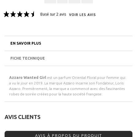
Basé sur 2 avis
VOIR LES AVIS
EN SAVOIR PLUS
FICHE TECHNIQUE
Azzaro Wanted Girl
est un parfum Oriental Floral pour femme qui
a vu le jour en 2019. La marque Azzaro incarne son fondateur, Loris
Azzaro. Premièrement, la marque a commencé avec des fascinantes
robes de soirée créées pour la haute société française.
AVIS CLIENTS
AVIS À PROPOS DU PRODUIT