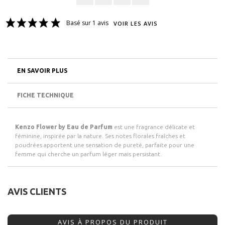
Basé sur 1 avis
VOIR LES AVIS
EN SAVOIR PLUS
FICHE TECHNIQUE
Kenzo Flower by Eau de Parfum
est une fragrance délicate et
féminine, inspirée par la nature. Ses notes florales fraîches et
poudrées apportent une sensation de pureté, parfaite pour une
femme qui cherche un parfum léger mais persistant.
AVIS CLIENTS
AVIS À PROPOS DU PRODUIT