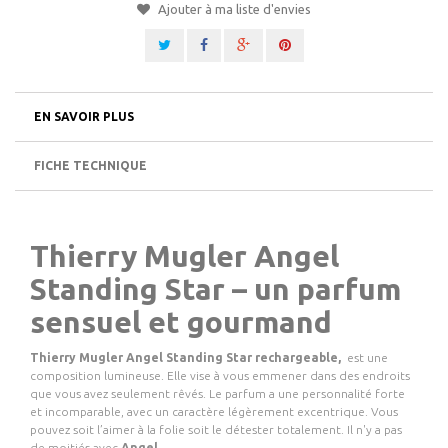
Ajouter à ma liste d'envies
EN SAVOIR PLUS
FICHE TECHNIQUE
Thierry Mugler Angel
Standing Star – un parfum
sensuel et gourmand
Thierry Mugler Angel Standing Star rechargeable,
est une
composition lumineuse. Elle vise à vous emmener dans des endroits
que vous avez seulement rêvés. Le parfum a une personnalité forte
et incomparable, avec un caractère légèrement excentrique. Vous
pouvez soit l’aimer à la folie soit le détester totalement. Il n'y a pas
de moitiés avec
Angel
.