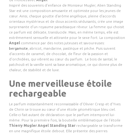
Inspiré des souvenirs d'enfance de
Monsieur Mugler
,
Alien Standing
Star
est une composition amusante et optimiste pour les jeunes de
cœur. Ainsi, chaque goutte d'arôme angélique, pleine d'accords
orientaux mystérieux et de doux accents séduisants, crée une image
surprenante d'un royaume paradisiaque rêveur. La femme qui choisit
ce parfum est délicate, translucide. Mais, en même temps, elle est
extrêmement sensuelle et attirante pour le sexe fort. La composition
Angel
commence par des notes juteuses et savoureuses:
bergamote
, abricot, mandarine, pastèque et pêche. Puis suivent
d'accents de caramel, de chocolat, de fleur de la passion et
d'orchidées, qui vibrent au cœur du parfum. Le bois de santal, le
patchouli et la vanille sont sa base aromatique, ce qui donne plus de
chaleur, de stabilité et de luxe.
Une merveilleuse étoile
rechargeable
Le parfum instantanément reconnaissable d'Olivier Cresp et d'Yves
de Chirin se trouve au cœur d'une étoile géométrique bleu ciel.
Celle-ci fait autant de déclaration que le parfum intemporel lui-
même. Pour la première fois, la bouteille emblématique de l'étoile
Thierry Mugler Angel Standing Star
rechargeable se transforme
en une magnifique étoile debout. Elle présente des pierres