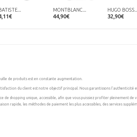
BATISTE...
MONTBLANC...
HUGO BOSS..
4,11€
44,90€
32,90€
ille de produits est en constante augmentation.
tisfaction du client est notre objectif principal. Nous garantissons l'authenticité et
nce de shopping unique, accessible, afin que vous puissiez profiter pleinement de
ivraison rapide, les méthodes de paiement les plus accessibles, des services suppl