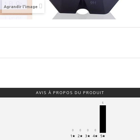
Agrandir l'image
AVIS À PROPOS DU PRODUIT
6
0
0
0
0
1★
2★
3★
4★
5★