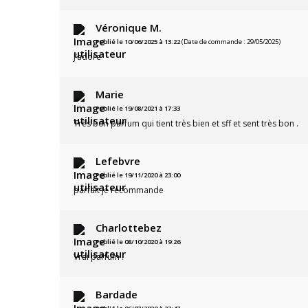
Véronique M.
Publié le 10/06/2025 à 13:22
(Date de commande : 29/05/2025)
J’adore
Marie
Publié le 19/08/2021 à 17:33
Très bon parfum qui tient très bien et sff et sent très bon .
Lefebvre
Publié le 19/11/2020 à 23:00
parfait je recommande
Charlottebez
Publié le 08/10/2020 à 19:26
Vrai parfum !
Bardade