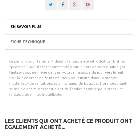
EN SAVOIR PLUS
FICHE TECHNIQUE
Le parfum pour femme Midnight Fantasy a été introduit par Britney
Spears en 2007. Il est recommandé pour le port en soirée. Midnight
Fantasy vous emmène dans un voyage magique du jour vers la nuit.
Un Elixir enivrant de fruits délicieux vous invite dans un monde
mystérieux de tentations et d’intrigues. Un bouquet floral séduisant
se mêle à des muscs sensuels et de l’ambre sombre pour créer une
fantaisie de minuit inoubliable.
LES CLIENTS QUI ONT ACHETÉ CE PRODUIT ONT
ÉGALEMENT ACHETÉ...