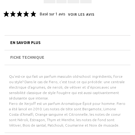
Basé sur 1 avis
VOIR LES AVIS
EN SAVOIR PLUS
FICHE TECHNIQUE
Qu'est-ce qui fait un parfum masculin old-school: ingrédients, force
ou style? Dans le cas de Fiero, c'est tout ce qui précède: une centrale
électrique d'agrumes, de neroli, de vétiver et d'épices avec une
sensibilité classique de style fougère qui est aussi captivantement
séduisante que intense.
Fiero de Xerjoff est un parfum Aromatique Épicé pour homme. Fiero
a été lancé en 2010. Les notes de tête sont Bergamote, Limone
Costa d'Amalfi, Orange sanguine et Citronnelle; les notes de coeur
sont Néroli, Estragon, Thym et Menthe; les notes de fond sont
Vétiver, Bois de santal, Patchouli, Coumarine et Noix de muscade.