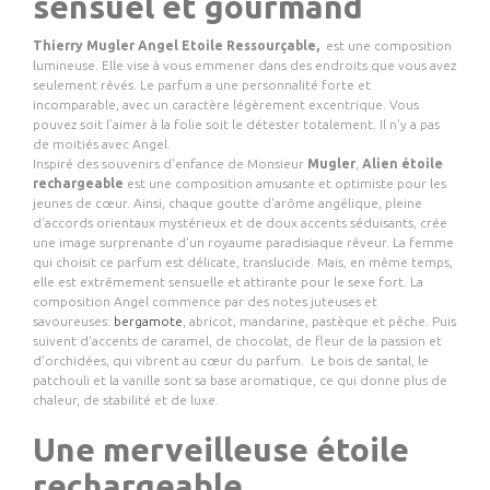
sensuel et gourmand
Thierry Mugler Angel Etoile Ressourçable,
est une composition
lumineuse. Elle vise à vous emmener dans des endroits que vous avez
seulement rêvés. Le parfum a une personnalité forte et
incomparable, avec un caractère légèrement excentrique. Vous
pouvez soit l’aimer à la folie soit le détester totalement. Il n'y a pas
de moitiés avec Angel.
Inspiré des souvenirs d'enfance de Monsieur
Mugler
,
Alien étoile
rechargeable
est une composition amusante et optimiste pour les
jeunes de cœur. Ainsi, chaque goutte d'arôme angélique, pleine
d'accords orientaux mystérieux et de doux accents séduisants, crée
une image surprenante d'un royaume paradisiaque rêveur. La femme
qui choisit ce parfum est délicate, translucide. Mais, en même temps,
elle est extrêmement sensuelle et attirante pour le sexe fort. La
composition Angel commence par des notes juteuses et
savoureuses:
bergamote
, abricot, mandarine, pastèque et pêche. Puis
suivent d'accents de caramel, de chocolat, de fleur de la passion et
d'orchidées, qui vibrent au cœur du parfum. Le bois de santal, le
patchouli et la vanille sont sa base aromatique, ce qui donne plus de
chaleur, de stabilité et de luxe.
Une merveilleuse étoile
rechargeable