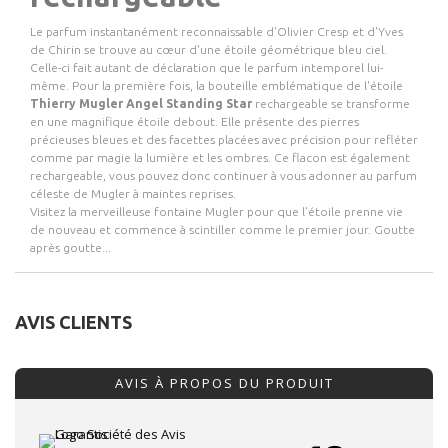
Le parfum instantanément reconnaissable d'Olivier Cresp et d'Yves
de Chirin se trouve au cœur d'une étoile géométrique bleu ciel.
Celle-ci fait autant de déclaration que le parfum intemporel lui-
même. Pour la première fois, la bouteille emblématique de l'étoile
Thierry Mugler Angel Standing Star
rechargeable se transforme
en une magnifique étoile debout. Elle présente des pierres
précieuses bleues et des facettes placées avec précision pour refléter
comme par magie la lumière et les ombres. Ce flacon est également
rechargeable, vous pouvez donc continuer à vous adonner au parfum
céleste de Mugler à maintes reprises.
Visitez la merveilleuse fontaine Mugler pour que l’étoile prenne vie
de nouveau et commence à scintiller comme le premier jour. Goutte
après goutte...
AVIS CLIENTS
AVIS À PROPOS DU PRODUIT