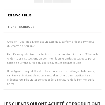
EN SAVOIR PLUS
FICHE TECHNIQUE
Crée en 1989, Red Door est un classique, parfum élégant, symbole
du charme et du luxe.
Red Door symbolise tous les instituts de beauté très chics d'Elizabeth
Arden .Ces instituts ont en commun leurs grandes et luxieuse porte
rouge s'ouvrant sur les plus belles avenues des Etats-Unis.
Un élégant bouquet floral riche et intense. Un mélange chaleureux,
capiteux et invitant de notes sensuelles. Une odeur captivante et
élégante qui réjouit les sens et crée la signature de la femme qui la
porte.
LES CLIENTS QUI ONT ACHETÉ CE PRODUIT ONT