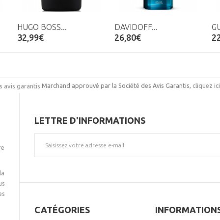
HUGO BOSS...
DAVIDOFF...
GU
32,99€
26,80€
2
Marchand approuvé par la Société des Avis Garantis,
cliquez ic
LETTRE D'INFORMATIONS
re
la
us
es
CATÉGORIES
INFORMATION