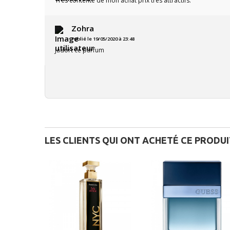
Très contente de mon achat prix très attractifs.
Zohra
Publié le 19/05/2020 à 23:48
Jadort ce parfum
LES CLIENTS QUI ONT ACHETÉ CE PRODU