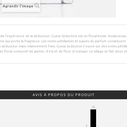
Agrandir l'image
de l’expérience de la séduction, Guess Seductive est un floral-boisé. Audacieuse,
me qui porte la fragrance. Les notes pétillantes et suaves du parfum constituen
 séducteur mais relativement frais, Guess Seductive s’ouvre sur des notes pétill
 floral composé de jasmin, d’iris et de fleur d’oranger. Le sillage se fait doux e
.
AVIS À PROPOS DU PRODUIT
15
2