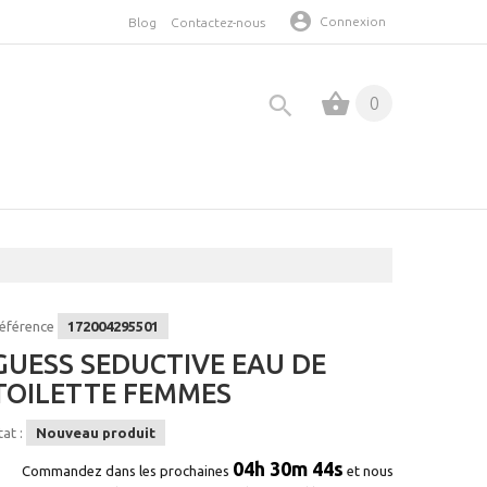
Connexion
Blog
Contactez-nous
0
éférence
172004295501
GUESS SEDUCTIVE EAU DE
TOILETTE FEMMES
tat :
Nouveau produit
04h 30m 44s
Commandez dans les prochaines
et nous