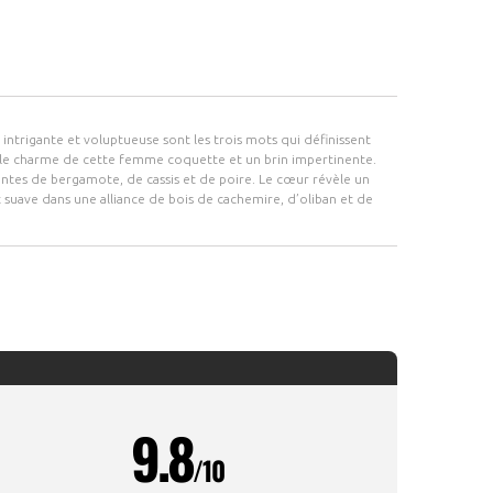
 intrigante et voluptueuse sont les trois mots qui définissent
t le charme de cette femme coquette et un brin impertinente.
antes de bergamote, de cassis et de poire. Le cœur révèle un
t suave dans une alliance de bois de cachemire, d’oliban et de
9.8
/10