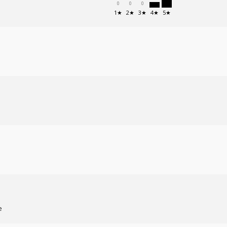
0
0
0
1★
2★
3★
4★
5★
e