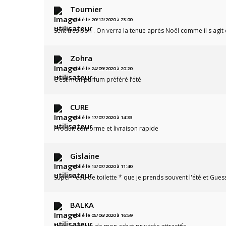
Tournier
Publié le 20/12/2020 à 23:00
Sent très bon . On verra la tenue après Noël comme il s agit d
Zohra
Publié le 24/09/2020 à 20:20
C’est mon parfum préféré l’été
CURE
Publié le 17/07/2020 à 14:33
Produit conforme et livraison rapide
Gislaine
Publié le 13/07/2020 à 11:40
Super* eau de toilette * que je prends souvent l'été et Gue
BALKA
Publié le 05/06/2020 à 16:59