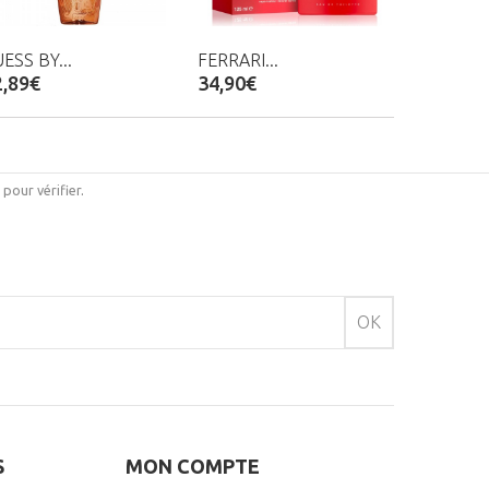
ESS BY...
FERRARI...
2,89€
34,90€
i pour vérifier
.
OK
S
MON COMPTE