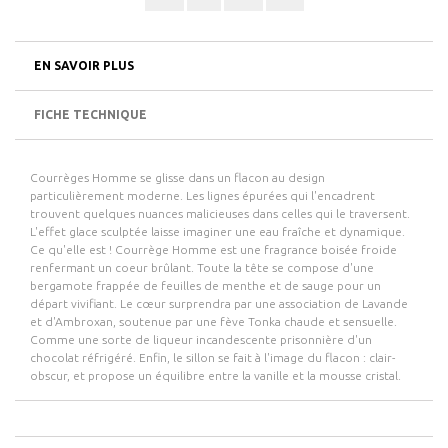
EN SAVOIR PLUS
FICHE TECHNIQUE
Courrèges Homme
se glisse dans un flacon au design
particulièrement moderne. Les lignes épurées qui l'encadrent
trouvent quelques nuances malicieuses dans celles qui le traversent.
L'effet glace sculptée laisse imaginer une eau fraîche et dynamique.
Ce qu'elle est !
Courrège Homme
est une fragrance boisée froide
renfermant un coeur brûlant. Toute la tête se compose d'une
bergamote frappée de feuilles de menthe et de sauge pour un
départ vivifiant. Le cœur surprendra par une association de Lavande
et d'Ambroxan, soutenue par une fève Tonka chaude et sensuelle.
Comme une sorte de liqueur incandescente prisonnière d'un
chocolat réfrigéré. Enfin, le sillon se fait à l'image du flacon : clair-
obscur, et propose un équilibre entre la vanille et la mousse cristal.