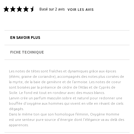
Basé sur 2 avis
VOIR LES AVIS
EN SAVOIR PLUS
FICHE TECHNIQUE
Les notes de têtes sont fraîches et dynamiques grâce aux épices
(élémi, graine de coriandre), accompagnés des notes plus corsées de
la myrte, de la baie de genièvre et de l'armoise. Les notes de coeur
sont boisées par la présence de cèdre de l'Atlas et de Cyprès de
Sicile. Le fond est tout en rondeur avec des muscs blancs.
Lanvin crée un parfum masculin sobre et naturel pour redonner une
bouffée d'oxygène aux hommes qui vivent en ville en rêvant de ciels
dégagés.
Dans le même ton que son homologue féminin, Oxygène Homme
est une senteur pure source d'énergie dont l'élégance va au delà des
apparences.