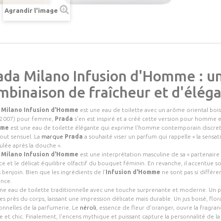
Agrandir l'image
ada Milano Infusion d'Homme : u
mbinaison de fraîcheur et d'élég
 Milano Infusion d'Homme
est une eau de toilette avec un arôme oriental bo
2007) pour femme,
Prada
s'en est inspiré et a créé cette version pour homme e
mme
est une eau de toilette élégante qui exprime l'homme contemporain discret ma
tout sensuel. La
marque
Prada
a souhaité viser un parfum qui rappelle «
la sensa
lée après la douche
».
 Milano Infusion d'Homme
est une interprétation masculine de sa « partenaire fé
e et le délicat équilibre olfactif du bouquet féminin. En revanche, il accentue son
benjoin. Bien que les ingrédients de l'
Infusion d'Homme
ne sont pas si différe
ence.
une eau de toilette traditionnelle avec une touche surprenante et moderne. Un pa
près du corps, laissant une impression délicate mais durable. Un jus boisé, floral
ionnelles de la parfumerie. Le
néroli
, essence de fleur d'oranger, ouvre la fragrance
e et chic. Finalement, l'encens mythique et puissant capture la personnalité de l