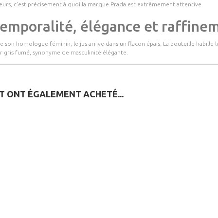
lleurs, c'est précisement à quoi la marque Prada est extrêmement attentive.
temporalité, élégance et raffine
son homologue féminin, le jus arrive dans un flacon épais. La bouteille habille
r gris fumé, synonyme de masculinité élégante.
IT ONT ÉGALEMENT ACHETÉ...