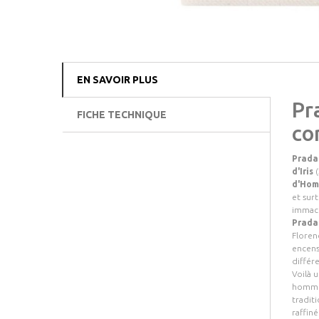
EN SAVOIR PLUS
Pr
FICHE TECHNIQUE
co
Prada
d'Iris
(
d'Ho
et sur
immacu
Prada
Florenc
encens 
différ
Voilà 
hommes 
tradit
raffiné