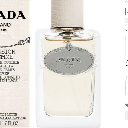
É
a
p
T