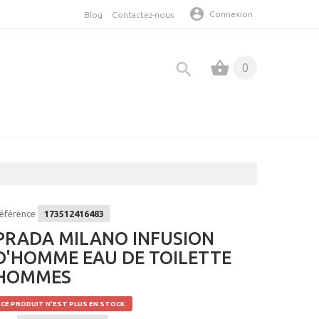
Connexion
Blog
Contactez-nous
0
éférence
173512416483
PRADA MILANO INFUSION
D'HOMME EAU DE TOILETTE
HOMMES
CE PRODUIT N'EST PLUS EN STOCK