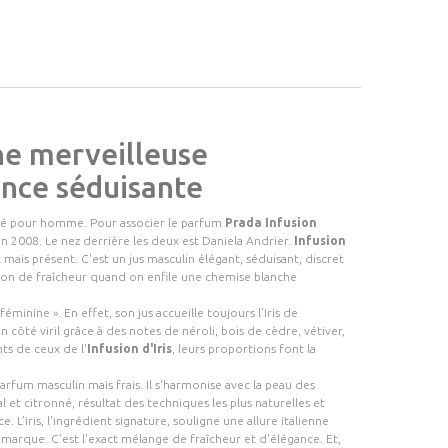
ne merveilleuse
ance séduisante
isé pour homme. Pour associer le parfum
Prada Infusion
n 2008. Le nez derrière les deux est Daniela Andrier.
Infusion
is présent. C'est un jus masculin élégant, séduisant, discret
tion de fraîcheur quand on enfile une chemise blanche
minine ». En effet, son jus accueille toujours l'Iris de
 côté viril grâce à des notes de néroli, bois de cèdre, vétiver,
nts de ceux de l'
Infusion d'Iris
, leurs proportions font la
rfum masculin mais frais. Il s'harmonise avec la peau des
 et citronné, résultat des techniques les plus naturelles et
. L’iris, l'ingrédient signature, souligne une allure italienne
a marque. C'est l'exact mélange de fraîcheur et d'élégance. Et,