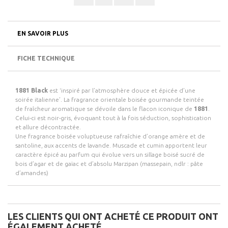
EN SAVOIR PLUS
FICHE TECHNIQUE
1881 Black
est ‘inspiré par l’atmosphère douce et épicée d’une
soirée italienne’. La fragrance orientale boisée gourmande teintée
de fraîcheur aromatique se dévoile dans le flacon iconique de
1881
.
Celui-ci est noir-gris, évoquant tout à la fois séduction, sophistication
et allure décontractée.
Une fragrance boisée voluptueuse rafraîchie d’orange amère et de
santoline, aux accents de lavande. Muscade et cumin apportent leur
caractère épicé au parfum qui évolue vers un sillage boisé sucré de
bois d’agar et de gaïac et d’absolu Marzipan (massepain, ndlr : pâte
d’amandes)
LES CLIENTS QUI ONT ACHETÉ CE PRODUIT ONT
ÉGALEMENT ACHETÉ...