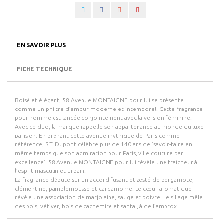
EN SAVOIR PLUS
FICHE TECHNIQUE
Boisé et élégant, 58 Avenue MONTAIGNE pour lui se présente
comme un philtre d’amour moderne et intemporel. Cette fragrance
pour homme est lancée conjointement avec la version féminine.
Avec ce duo, la marque rappelle son appartenance au monde du luxe
parisien. En prenant cette avenue mythique de Paris comme
référence, S.T. Dupont célèbre plus de 140 ans de ‘savoir-faire en
même temps que son admiration pour Paris, ville couture par
excellence’. 58 Avenue MONTAIGNE pour lui révèle une fraîcheur à
l’esprit masculin et urbain.
La fragrance débute sur un accord fusant et zesté de bergamote,
clémentine, pamplemousse et cardamome. Le cœur aromatique
révèle une association de marjolaine, sauge et poivre. Le sillage mêle
des bois, vétiver, bois de cachemire et santal, à de l’ambrox.