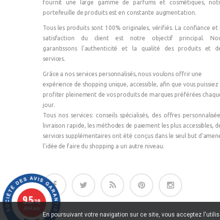
fournit une large gamme de parfums et cosmétiques, not
portefeuille de produits est en constante augmentation.
Tous les produits sont 100% originales, vérifiés. La confiance et 
satisfaction du client est notre objectif principal. No
garantissons l'authenticité et la qualité des produits et d
services.
Grâce a nos services personnalisés, nous voulons offrir une
expérience de shopping unique, accessible, afin que vous puissiez
profiter pleinement de vos produits de marques préférées chaqu
jour.
Tous nos services: conseils spécialisés, des offres personnalisée
livraison rapide, les méthodes de paiement les plus accessibles, d
services supplémentaires ont été conçus dans le seul but d'amen
l'idée de faire du shopping a un autre niveau.
9.5
/10
4144 avis
En poursuivant votre navigation sur ce site, vous acceptez l'utili