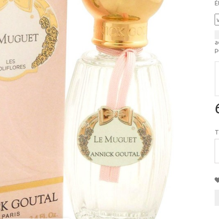
É
a
p
T