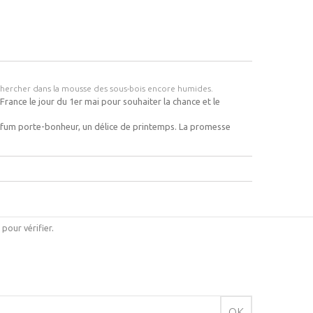
chercher dans la mousse des sous-bois encore humides.
rance le jour du 1er mai pour souhaiter la chance et le
rfum porte-bonheur, un délice de printemps. La promesse
i pour vérifier
.
OK