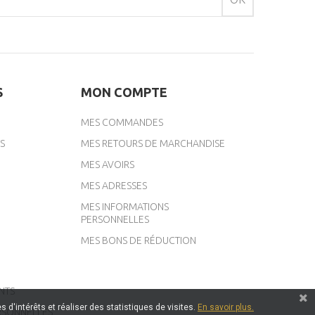
S
MON COMPTE
MES COMMANDES
S
MES RETOURS DE MARCHANDISE
MES AVOIRS
MES ADRESSES
MES INFORMATIONS
PERSONNELLES
MES BONS DE RÉDUCTION
NTS
 d'intérêts et réaliser des statistiques de visites.
En savoir plus.
RSONNELLES