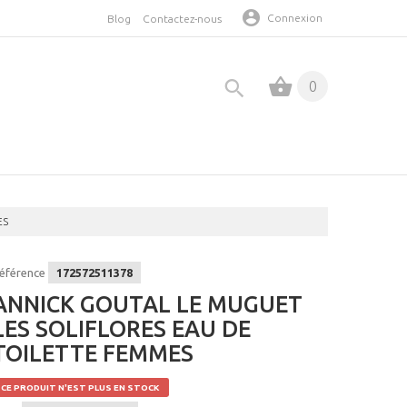
Connexion
Blog
Contactez-nous
0
ES
éférence
172572511378
ANNICK GOUTAL LE MUGUET
LES SOLIFLORES EAU DE
TOILETTE FEMMES
CE PRODUIT N'EST PLUS EN STOCK