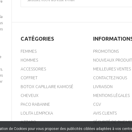
re
la
us
es
CATÉGORIES
INFORMATION
FEMMES
PROMOTIONS
e
HOMMES
NOUVEAUX PRODUIT
ACCESSORIES
MEILLEURES VENTES
s,
es
COFFRET
CONTACTEZ-NOUS
er
BOTOX CAPILLAIRE KAMOSÉ
LIVRAISON
CHEVEUX
MENTIONS LÉGALES
PACO RABANNE
CGV
LOLITA LEMPICKA
AVIS CLIENTS
AZZARO
SÉCURITÉ DE PAIEME
sation de Cookies pour vous proposer des publicités ciblées adaptées à vos centres
CORIANDRE
RGPD - DONNÉES PE