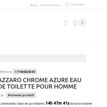
Connexion
Blog
Contactez-nous
0
éférence
177460820580
AZZARO CHROME AZURE EAU
DE TOILETTE POUR HOMME
tat :
Nouveau produit
14h 47m 41s
Commandez dans les prochaines
livraison estimé