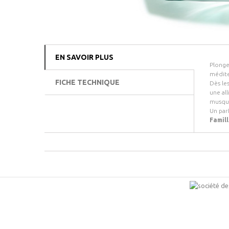
EN SAVOIR PLUS
Plonge
médite
FICHE TECHNIQUE
Dès le
une all
musqué
Un par
Famill