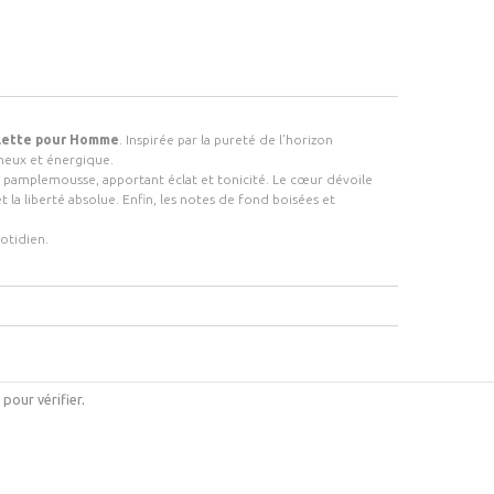
lette pour Homme
. Inspirée par la pureté de l’horizon
neux et énergique.
le pamplemousse, apportant éclat et tonicité. Le cœur dévoile
 la liberté absolue. Enfin, les notes de fond boisées et
otidien.
i pour vérifier
.