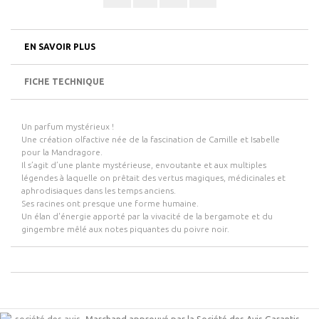
EN SAVOIR PLUS
FICHE TECHNIQUE
Un parfum mystérieux !
Une création olfactive née de la fascination de Camille et Isabelle
pour la Mandragore.
Il s’agit d’une plante mystérieuse, envoutante et aux multiples
légendes à laquelle on prêtait des vertus magiques, médicinales et
aphrodisiaques dans les temps anciens.
Ses racines ont presque une forme humaine.
Un élan d'énergie apporté par la vivacité de la bergamote et du
gingembre mêlé aux notes piquantes du poivre noir.