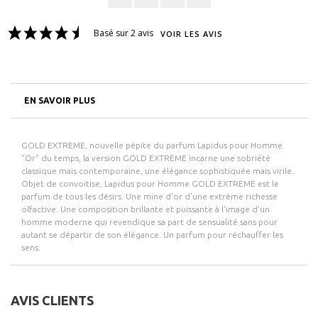
Basé sur 2 avis
VOIR LES AVIS
EN SAVOIR PLUS
GOLD EXTREME, nouvelle pépite du parfum Lapidus pour Homme.
"Or" du temps, la version GOLD EXTREME incarne une sobriété
classique mais contemporaine, une élégance sophistiquée mais virile.
Objet de convoitise, Lapidus pour Homme GOLD EXTREME est le
parfum de tous les désirs. Une mine d'or d'une extrême richesse
olfactive. Une composition brillante et puissante à l'image d'un
homme moderne qui revendique sa part de sensualité sans pour
autant se départir de son élégance. Un parfum pour réchauffer les
sens.
AVIS CLIENTS