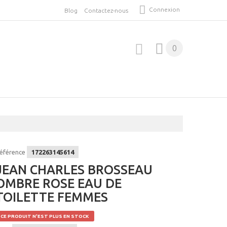
Connexion
Blog
Contactez-nous
0
éférence
172263145614
JEAN CHARLES BROSSEAU
OMBRE ROSE EAU DE
TOILETTE FEMMES
CE PRODUIT N'EST PLUS EN STOCK