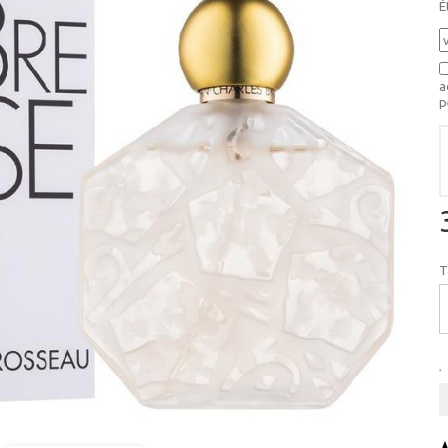
É
a
p
T