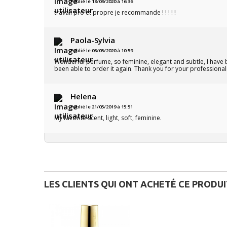
Publié le 18/09/2020 à 16:36
travail pro et propre je recommande ! ! ! ! !
Paola-Sylvia
Publié le 08/05/2020 à 10:59
Wonderful perfume, so feminine, elegant and subtle, I have b
been able to order it again. Thank you for your professional
Helena
Publié le 21/05/2019 à 15:51
My favorite scent, light, soft, feminine.
LES CLIENTS QUI ONT ACHETÉ CE PRODU