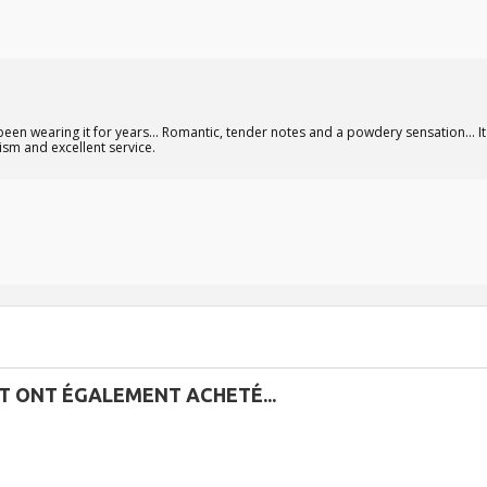
een wearing it for years... Romantic, tender notes and a powdery sensation... I
ism and excellent service.
IT ONT ÉGALEMENT ACHETÉ...