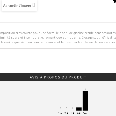
Agrandir l'image
mposition très courte pour une formule dont l'originalité réside dans ses notes
éminité sobre et intemporelle, romantique et moderne. Dosage subtil d'iris d'Ital
 la vanille que viennent exalter le santal et le musc par la richesse de leurs accord
AVIS À PROPOS DU PRODUIT
6
1
0
0
0
1★
2★
3★
4★
5★