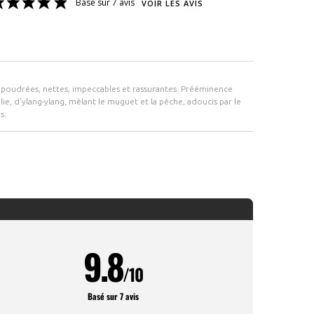
Basé sur 7 avis
VOIR LES AVIS
 poudrées, nettes, impeccables et rassurantes. Prééminence
ie, d'ylang-ylang, mêlant le muguet et la pêche, adoucis par le
s.
9.8
/10
Basé sur 7 avis