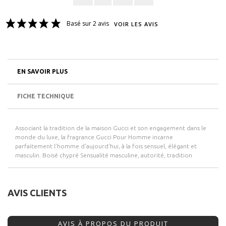
Basé sur 2 avis
VOIR LES AVIS
EN SAVOIR PLUS
FICHE TECHNIQUE
Associant la tradition de la maison Gucci et son engagement dans le
monde du luxe, la fragrance Gucci Pour Homme incarne
parfaitement l'homme d'aujourd'hui, à la fois sensuel, élégant et
masculin. Boisé chypré Sensualité masculine, autorité, tradition
AVIS CLIENTS
AVIS À PROPOS DU PRODUIT