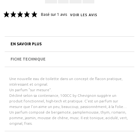
Basé sur 1 avis
VOIR LES AVIS
EN SAVOIR PLUS
FICHE TECHNIQUE
Une nouvelle eau de toilette dans un concept de flacon pratique,
intéressant et original.
Un parfum "sur mesure".
Décliné selon sa contenance, 100CC by Chevignon suggère un
produit fonctionnel, high-tech et pratique. C'est un parfum sur
mesure que l'on aime un peu, beaucoup, passionnément, à la folie…
Un parfum composé de bergamote, pamplemousse, thym, romarin,
pomme, jasmin, mousse de chêne, musc. Il est tonique, acidulé, vert,
original, frais.