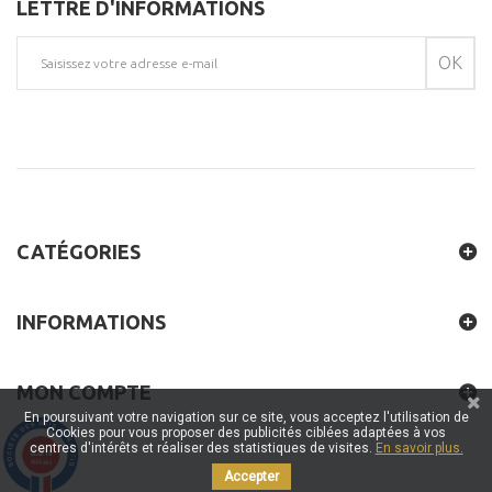
LETTRE D'INFORMATIONS
OK
CATÉGORIES
INFORMATIONS
MON COMPTE
En poursuivant votre navigation sur ce site, vous acceptez l'utilisation de
Cookies pour vous proposer des publicités ciblées adaptées à vos
centres d'intérêts et réaliser des statistiques de visites.
En savoir plus.
9.5
/10
4144 avis
Accepter