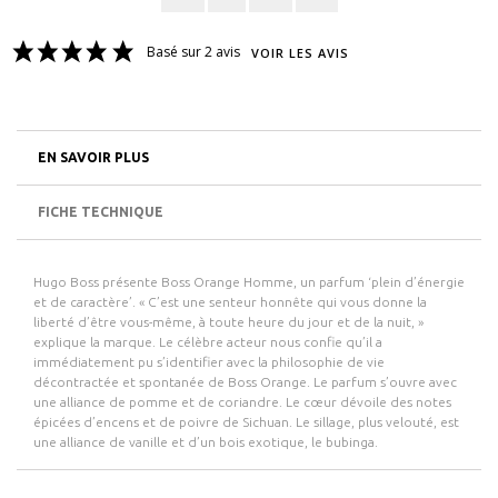
Basé sur 2 avis
VOIR LES AVIS
EN SAVOIR PLUS
FICHE TECHNIQUE
Hugo Boss présente Boss Orange Homme, un parfum ‘plein d’énergie
et de caractère’. « C’est une senteur honnête qui vous donne la
liberté d’être vous-même, à toute heure du jour et de la nuit, »
explique la marque. Le célèbre acteur nous confie qu’il a
immédiatement pu s’identifier avec la philosophie de vie
décontractée et spontanée de Boss Orange. Le parfum s’ouvre avec
une alliance de pomme et de coriandre. Le cœur dévoile des notes
épicées d’encens et de poivre de Sichuan. Le sillage, plus velouté, est
une alliance de vanille et d’un bois exotique, le bubinga.