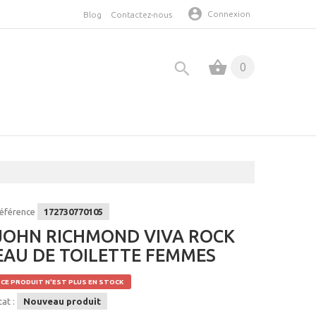
Connexion
Blog
Contactez-nous
0
éférence
172730770105
JOHN RICHMOND VIVA ROCK
EAU DE TOILETTE FEMMES
CE PRODUIT N'EST PLUS EN STOCK
tat :
Nouveau produit