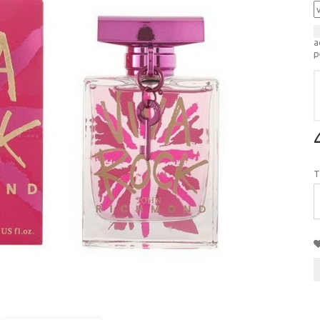
a
p
T