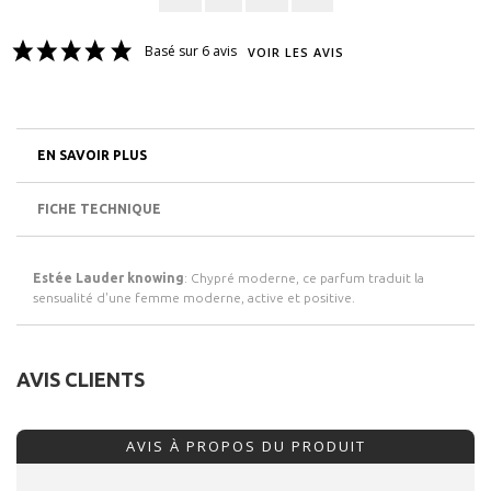
Basé sur 6 avis
VOIR LES AVIS
EN SAVOIR PLUS
FICHE TECHNIQUE
Estée Lauder knowing
: Chypré moderne, ce parfum traduit la
sensualité d'une femme moderne, active et positive.
AVIS CLIENTS
AVIS À PROPOS DU PRODUIT