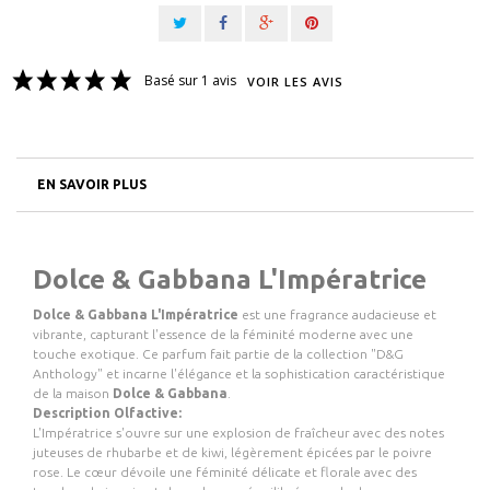
Basé sur 1 avis
VOIR LES AVIS
EN SAVOIR PLUS
Dolce & Gabbana L'Impératrice
Dolce & Gabbana L'Impératrice
est une fragrance audacieuse et
vibrante, capturant l'essence de la féminité moderne avec une
touche exotique. Ce parfum fait partie de la collection "D&G
Anthology" et incarne l'élégance et la sophistication caractéristique
de la maison
Dolce & Gabbana
.
Description Olfactive:
L'Impératrice s'ouvre sur une explosion de fraîcheur avec des notes
juteuses de rhubarbe et de kiwi, légèrement épicées par le poivre
rose. Le cœur dévoile une féminité délicate et florale avec des