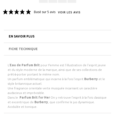
Basé sur 5 avis
VOIR LES AVIS
EN SAVOIR PLUS
FICHE TECHNIQUE
L’
Eau de Parfum Brit
pour Femme est l’illustration de l’esprit jeune
et du style moderne de la marque, ainsi que de ses collections de
prêt-à-porter portant le même nom.
Un parfum emblématique qui incarne à la fois l’esprit
Burberry
et le
style britannique actuel.
Une fragrance orientale verte musquée incarnant un caractère
audacieux et imprévisible.
Dans le
Parfum Brit
for Her
On y retrouve l'esprit à la fois classique
et excentrique de
Burberry
, que confirme le jus dynamique.
Acidulée et tonique.