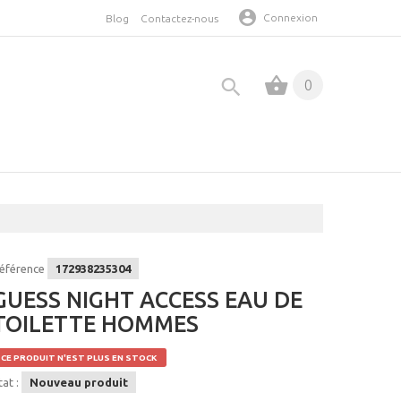
Connexion
Blog
Contactez-nous
0
éférence
172938235304
GUESS NIGHT ACCESS EAU DE
TOILETTE HOMMES
CE PRODUIT N'EST PLUS EN STOCK
tat :
Nouveau produit