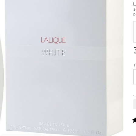
a
p
T