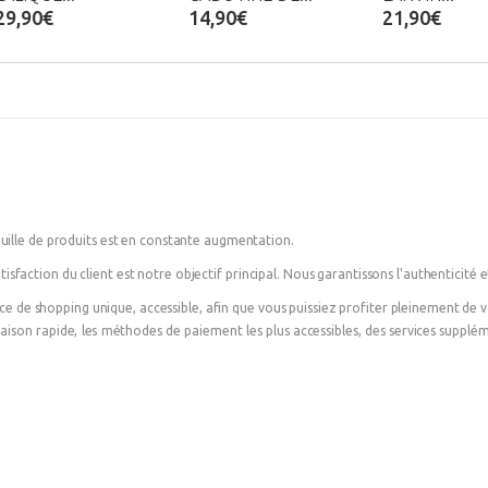
29,90€
14,90€
21,90€
ille de produits est en constante augmentation.
tisfaction du client est notre objectif principal. Nous garantissons l'authenticité et
nce de shopping unique, accessible, afin que vous puissiez profiter pleinement de
ivraison rapide, les méthodes de paiement les plus accessibles, des services suppl