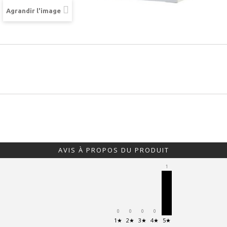
Agrandir l'image
AVIS À PROPOS DU PRODUIT
1
0
0
0
0
1★
2★
3★
4★
5★